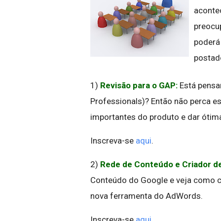
aconte
preocup
poderá
postad
1)
Revisão para o GAP:
Está pensa
Professionals)? Então não perca e
importantes do produto e dar ótim
Inscreva-se
aqui
.
2)
Rede de Conteúdo e Criador de
Conteúdo do Google e veja como c
nova ferramenta do AdWords.
Inscreva-se
aqui
.