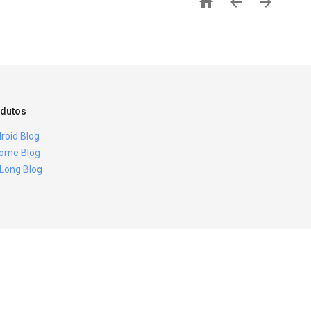



dutos
roid Blog
ome Blog
 Long Blog