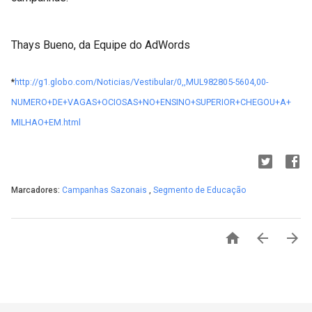
Thays Bueno, da Equipe do AdWords
*
http://g1.globo.com/Noticias/
Vestibular/0,,MUL982805-5604,
00-
NUMERO+DE+VAGAS+OCIOSAS+NO+
ENSINO+SUPERIOR+CHEGOU+A+
MILHAO+EM.html
Marcadores:
Campanhas Sazonais
,
Segmento de Educação


