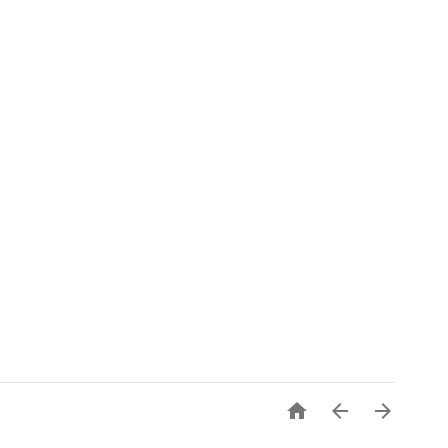


