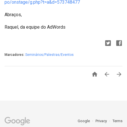
po/onstage/g.php?t=a&d=573748477
Abraços,
Raquel, da equipe do AdWords
Marcadores:
Seminários/Palestras/Eventos



Google
Privacy
Terms