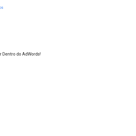
os
or Dentro do AdWords!