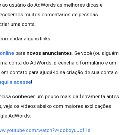
 ao usuário do AdWords as melhores dicas e
 recebemos muitos comentários de pessoas
riar uma conta.
comendar alguns links:
online
para
novos anunciantes
. Se você (ou alguém
uma conta do AdWords, preencha o formulário e
um
 em contato para ajudá-lo na criação de sua conta e
aqui e acesse
!
recisa
conhecer
um pouco mais da ferramenta antes
 veja os vídeos abaixo com maiores explicações
ogle AdWords:
www.youtube.com/watch?v=ooboyuJof1s