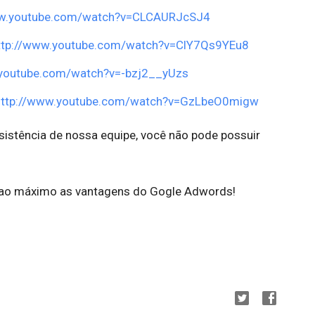
ww.youtube.com/watch?v=CLCAURJcSJ4
ttp://www.youtube.com/watch?v=ClY7Qs9YEu8
.youtube.com/watch?v=-bzj2__yUzs
http://www.youtube.com/watch?v=GzLbeO0migw
ssistência de nossa equipe, você não pode possuir
e ao máximo as vantagens do Gogle Adwords!