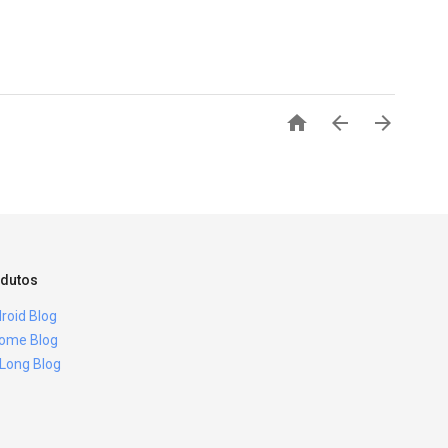



dutos
roid Blog
ome Blog
 Long Blog