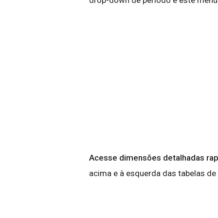
drop-down de período e este menu 
Acesse dimensões detalhadas ra
acima e à esquerda das tabelas de 