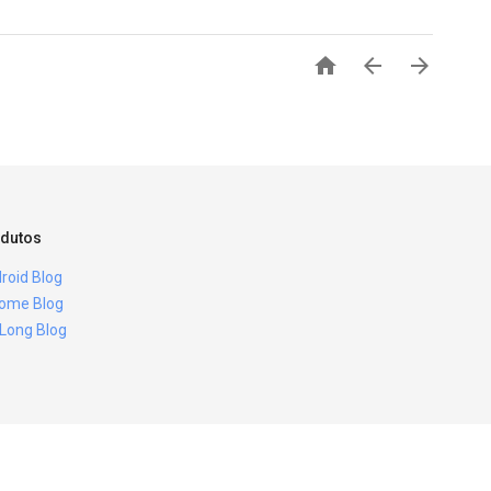



dutos
roid Blog
ome Blog
 Long Blog