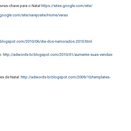
avras-chave para o Natal
https://sites.google.com/site/
s.google.com/site/
varejosite/Home/verao
.blogspot.
com/2010/06/dia-dos-namorados-
2010.html
o:
http://adwords-br.blogspot.
com/2010/01/aumente-suas-
vendas-
tes de Natal:
http://adwords-br.blogspot.
com/2009/10/templates-