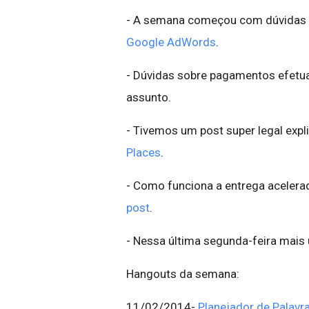
- A semana começou com dúvidas
Google AdWords
.
- Dúvidas sobre pagamentos efetu
assunto.
- Tivemos um post super legal exp
Places
.
- Como funciona a entrega acelera
post
.
- Nessa última segunda-feira mai
Hangouts da semana:
11/02/2014-
Planejador de Palavr