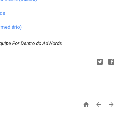
rds
rmediário)
equipe Por Dentro do AdWords


