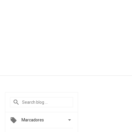

Marcadores