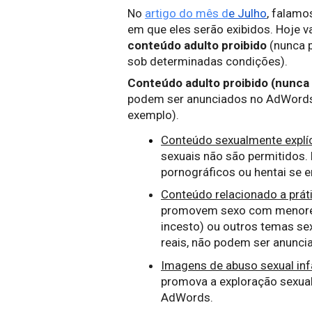
No 
artigo do mês d
e Julho
, falamo
conteúdo adulto proibido
 (nunca 
sob determinadas condições).
Conteúdo adulto proibido
(nunca 
podem ser anunciados no AdWords,
exemplo).
Conteúdo sexualmente explíc
sexuais não são permitidos. 
pornográficos ou hentai se 
Conteúdo relacionado a prát
promovem sexo com menores,
incesto) ou outros temas sexua
reais, não podem ser anunci
Imagens de abuso sexual infa
promova a exploração sexua
AdWords.