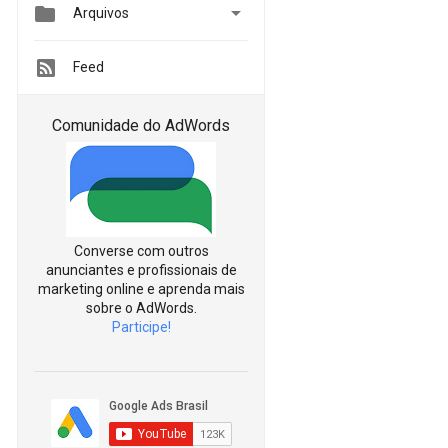


Arquivos
Feed
Comunidade do AdWords
Converse com outros
anunciantes e profissionais de
marketing online e aprenda mais
sobre o AdWords.
Participe!