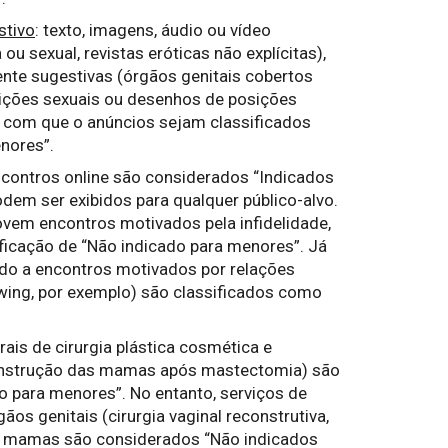
stivo
: texto, imagens, áudio ou vídeo 
ou sexual, revistas eróticas não explícitas), 
e sugestivas (órgãos genitais cobertos 
ições sexuais ou desenhos de posições 
 com que o anúncios sejam classificados 
nores”.
encontros online são considerados “Indicados 
odem ser exibidos para qualquer público-alvo. 
vem encontros motivados pela infidelidade, 
ficação de “Não indicado para menores”. Já 
do a encontros motivados por relações 
wing, por exemplo) são classificados como 
rais de cirurgia plástica cosmética e 
construção das mamas após mastectomia) são 
 para menores”. No entanto, serviços de 
gãos genitais (cirurgia vaginal reconstrutiva, 
 mamas são considerados “Não indicados 