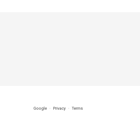
Google
Privacy
Terms