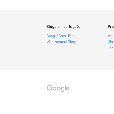
Blogs em português
Pro
Google Brasil Blog
And
Webmasters Blog
Chr
Lat