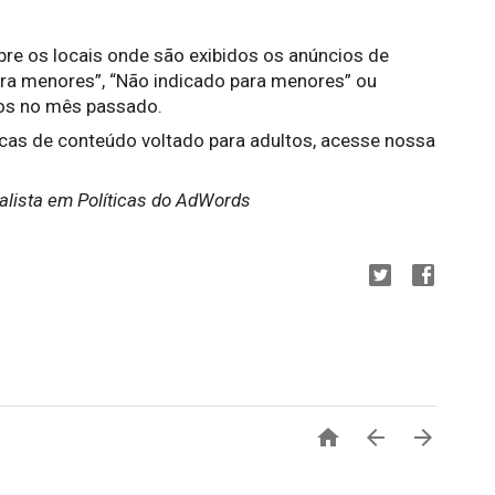
re os locais onde são exibidos os anúncios de 
ra menores”, “Não indicado para menores” ou 
os no mês passado.
Para saber mais detalhes das políticas de conteúdo voltado para adultos, acesse nossa 
alista em Políticas do AdWords


